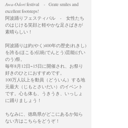
Awa-Odori
 festival    -   Grate smiles and 
excellent footsteps! 
阿波踊りフェスティバル　-　女性たち
のはじける笑顔と軽やかな足さばきが
素晴らしい！
阿波踊りは約(やく)400年の歴史(れきし)
を誇る(ほこる)伝統(でんとう)芸能(げい
のう)祭。
毎年8月12日~15日に開催され、お祭り
好きのひとにおすすめです。
100万人以上を動員（どういん）する地
元最大（じもとさいだい）のイベント
です。心も体も、うきうき、いっしょ
に踊りましょう！
ちなみに、徳島県がどこにあるか知ら
ない方はこちらをどうぞ！