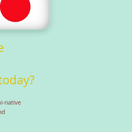
e
 today?
i-native
nd