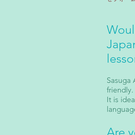
Would
Japa
lesso
Sasuga 
friendly
It is id
language
Are y