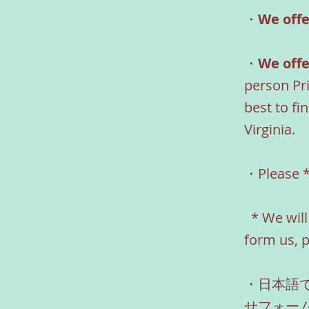
・
We offe
・
We offe
person Pri
best to fi
Virginia.
・Please 
* We will 
form us, 
・日本語
せフォー