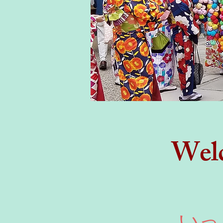
Welc
い