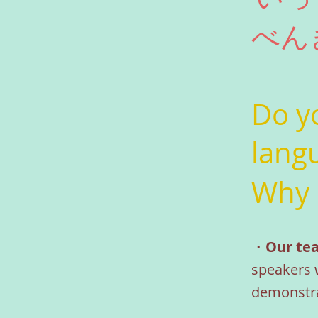
べん
Do y
lang
Why 
・
Our tea
speakers w
demonstrat