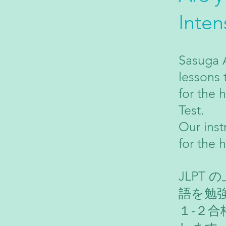
Inten
Sasuga A
lessons 
for the 
Test.
Our ins
for the 
JLPT
語を勉
１-２