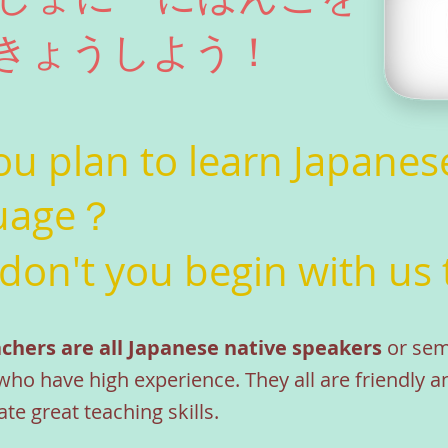
きょうしよう！
ou plan to learn Japanes
uage？
don't you begin with us
chers are all Japanese native speakers
or sem
ho have high experience. They all are friendly a
e great teaching skills.