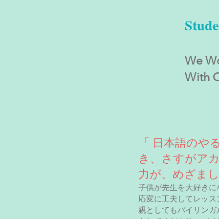
Stud
We Wou
With O
「 日本語のや
き、さすがア
力が、めざま
子供が先生を大好きに
応変に工夫してレッス
親としてもバイリンガ