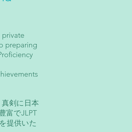
 private
to preparing
roficiency
chievements
、真剣に日本
富でJLPT
座を提供いた