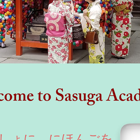
ome to Sasuga Aca
っしょに にほんごを