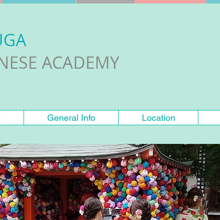
UGA
ANESE ACADEMY
s
General Info
Location