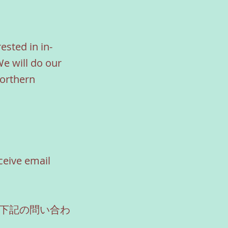
rested in in-
We will do our
Northern
ceive email
下記の問い合わ