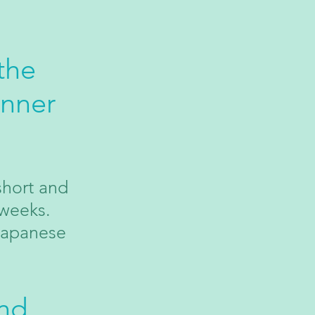
the
inn
er
short and
 weeks.
 Japanese
nd