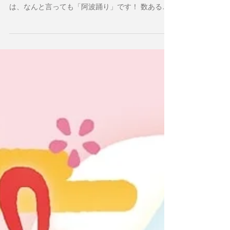
Tokushima Prefecture 今回のふるさと紹介は, よしこ
先生の出身地の徳島県です。 阿波の国、徳島名物
は、なんと言っても「阿波踊り」です！ 数ある日
本の祭りのなかでも群を抜いてにぎやか。 躍動感
に溢れる阿波踊り祭りは、みなさんが日本を行す
るときに是非体験して...