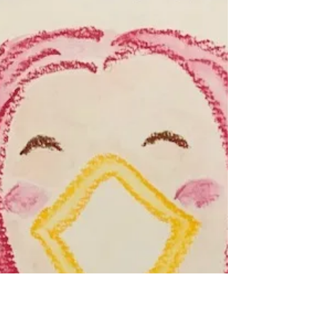
門松（かどまつ） -
Traditional Ornaments to
Welcome The New Year !
In Japan, as soon as Christmas Day is over, Christmas
trees are quickly replaced with 門松 kadomatsu (
Picture on the right). Kadomatsu is...