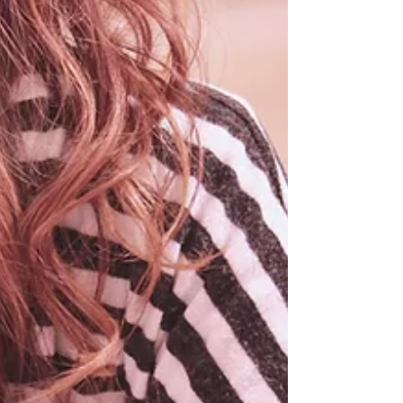
さと紹介を始めます。 第一回目は、ゆり先生が故
郷の島根県 Shimane prefecture を紹介してくれま
す。 島根県 しまね-けん（出雲地方）いずも-ちほ
う 島根県は、北は日本海、南は中国山地に面した
自然に恵まれたところ...