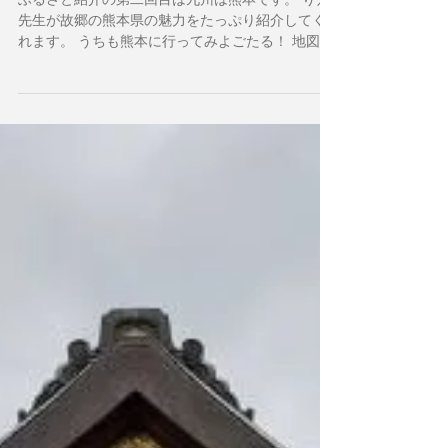
ふるさと紹介 vol.2 熊本県 -
Kumamoto Prefecture
ふるさと紹介の第二回目は九州は熊本です。 りえ
先生が故郷の熊本県の魅力をたっぷり紹介してく
れます。 うちも熊本に行ってみよごたる！ 地図で
日本を見ると、ほぼ四つの大きな“島”から成ってい
るのが分かります。その中の一番南にある島が九
州。そして、その九州のほぼ真ん中に位置するの...